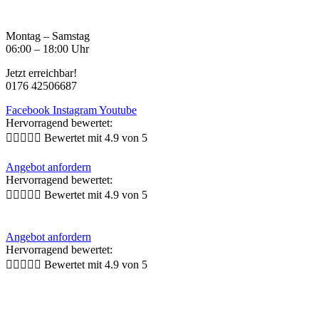
Zum
Inhalt
Montag – Samstag
springen
06:00 – 18:00 Uhr
Jetzt erreichbar!
0176 42506687
Facebook
Instagram
Youtube
Hervorragend bewertet:





Bewertet mit 4.9 von 5
Menü
Angebot anfordern
Hervorragend bewertet:





Bewertet mit 4.9 von 5
Menü
Angebot anfordern
Hervorragend bewertet:





Bewertet mit 4.9 von 5
Menü