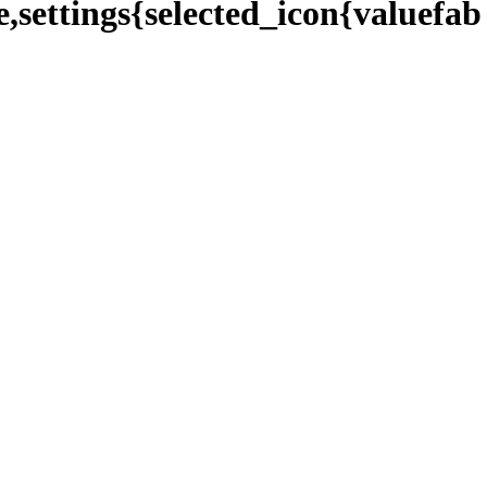
,settings{selected_icon{valuefab