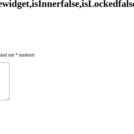
widget,isInnerfalse,isLockedfalse
sind mit
*
markiert