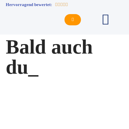
Hervorragend bewertet:





Bald auch
du_